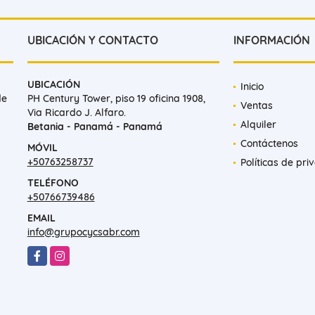
UBICACIÓN Y CONTACTO
INFORMACIÓN
UBICACIÓN
Inicio
de
PH Century Tower, piso 19 oficina 1908,
Ventas
Via Ricardo J. Alfaro.
Alquiler
Betania - Panamá - Panamá
Contáctenos
MÓVIL
+50763258737
Políticas de pri
TELÉFONO
+50766739486
EMAIL
info@grupocycsabr.com
Facebook
Instagram