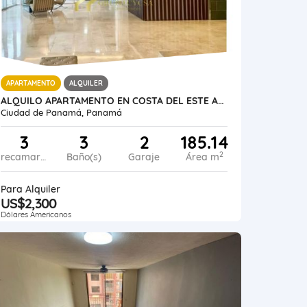
APARTAMENTO
ALQUILER
ALQUILO APARTAMENTO EN COSTA DEL ESTE AMOBLADO
Ciudad de Panamá, Panamá
3
3
2
185.14
2
recamaras
Baño(s)
Garaje
Área m
Para Alquiler
US$2,300
Dólares Americanos