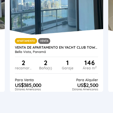
APARTAMENTO
VENTA
VENTA DE APARTAMENTO EN YACHT CLUB TOWER AVENIDA BALBOA
Bella Vista, Panamá
2
2
1
146
2
recamaras
Baño(s)
Garaje
Área m
Para Venta
Para Alquiler
US$385,000
US$2,500
Dólares Americanos
Dólares Americanos