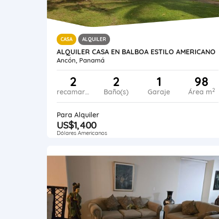
CASA
ALQUILER
ALQUILER CASA EN BALBOA ESTILO AMERICANO
Ancón, Panamá
2
2
1
98
2
recamaras
Baño(s)
Garaje
Área m
Para Alquiler
US$1,400
Dólares Americanos