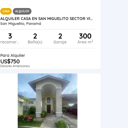
CASA
ALQUILER
ALQUILER CASA EN SAN MIGUELITO SECTOR VILLA RICA
San Miguelito, Panamá
3
2
2
300
2
recamaras
Baño(s)
Garaje
Área m
Para Alquiler
US$750
Dólares Americanos