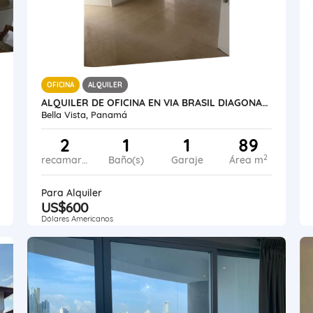
OFICINA
ALQUILER
ALQUILER DE OFICINA EN VIA BRASIL DIAGONAL AL PRICESMART
Bella Vista, Panamá
2
1
1
89
2
recamaras
Baño(s)
Garaje
Área m
Para Alquiler
US$600
Dólares Americanos