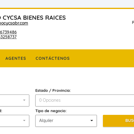
 CYCSA BIENES RAICES
P
pocycsabr.com
6739486
63258737
AGENTES
CONTÁCTENOS
Estado / Provincia:
0 Opciones
d:
Tipo de negocio:
Alquiler
BUS