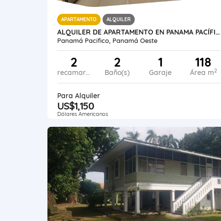
APARTAMENTO
ALQUILER
ALQUILER DE APARTAMENTO EN PANAMA PACÍFICO PH RIVER VALLEY
Panamá Pacifico, Panamá Oeste
2
2
1
118
2
recamaras
Baño(s)
Garaje
Área m
Para Alquiler
US$1,150
Dólares Americanos