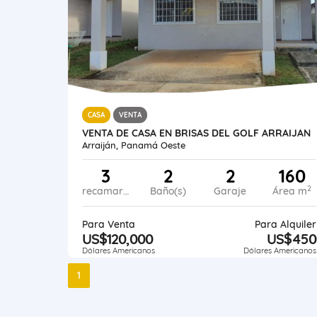
CASA
VENTA
VENTA DE CASA EN BRISAS DEL GOLF ARRAIJAN
Arraiján, Panamá Oeste
3
2
2
160
2
recamaras
Baño(s)
Garaje
Área m
Para Venta
Para Alquiler
US$120,000
US$450
Dólares Americanos
Dólares Americanos
1