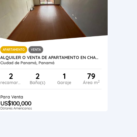
APARTAMENTO
VENTA
ALQUILER O VENTA DE APARTAMENTO EN CHANIS PH PARK 24
Ciudad de Panamá, Panamá
2
2
1
79
2
recamaras
Baño(s)
Garaje
Área m
Para Venta
US$100,000
Dólares Americanos