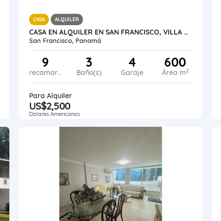
CASA
ALQUILER
CASA EN ALQUILER EN SAN FRANCISCO, VILLA LILLA
San Francisco, Panamá
9
3
4
600
2
recamaras
Baño(s)
Garaje
Área m
Para Alquiler
US$2,500
Dólares Americanos