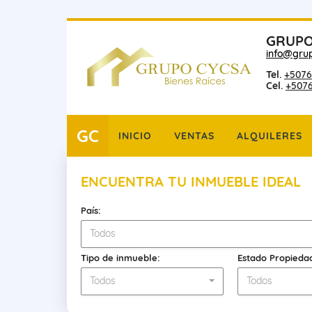
GRUPO
info@gru
Tel.
+5076
Cel.
+507
GC
INICIO
VENTAS
ALQUILERES
ENCUENTRA TU INMUEBLE IDEAL
País:
Todos
Tipo de inmueble:
Estado Propieda
Todos
Todos