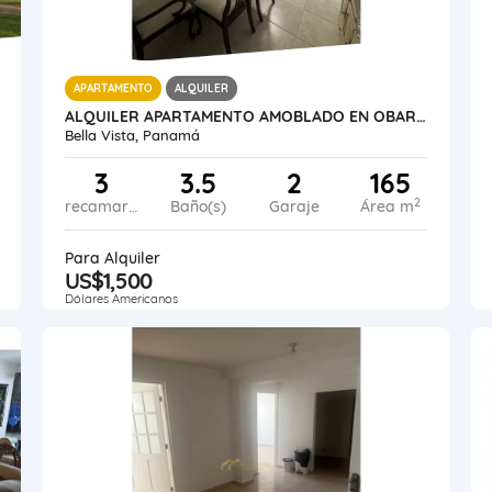
APARTAMENTO
ALQUILER
ALQUILER APARTAMENTO AMOBLADO EN OBARRIO PH SUNRISE
Bella Vista, Panamá
3
3.5
2
165
2
recamaras
Baño(s)
Garaje
Área m
Para Alquiler
US$1,500
Dólares Americanos