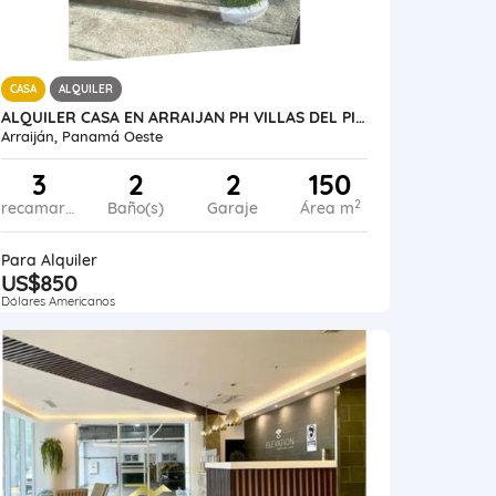
CASA
ALQUILER
ALQUILER CASA EN ARRAIJAN PH VILLAS DEL PINAR
Arraiján, Panamá Oeste
3
2
2
150
2
recamaras
Baño(s)
Garaje
Área m
Para Alquiler
US$850
Dólares Americanos